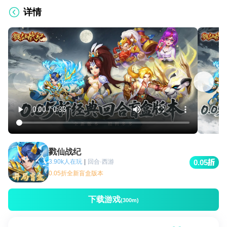
详情
戮仙战纪
3.90k人在玩
|
回合·西游
0.05
0.05折全新盲盒版本
下载游戏
(300m)