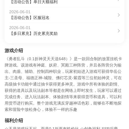
【活动公告】单日大额福利
2026-06-01
【活动公告】区服冠名
2026-06-01
【多日累充】历史累充奖励
游戏介绍
《勇者乱斗（0.1折神灵天天送648）》是一款回合制的放置挂机卡
牌游戏。该游戏有神庭、妖府、冥殿三种阵营，并且各阵营分为输
出、肉盾、辅助、控制四种职业，玩家初始进入游戏可获得华岳公
主-三圣母、福德正神-城隍、佛灯芯灵-紫霞等三位初始神灵，可在
高级抽卡功能中通过抽卡获得更多神灵。游戏中所有体验的剧情、
获得的道具以及玩法副本等都是在网络上即时发生，玩家可以通过
完成任务、进入玩法副本、体验剧情等来获得货币和道具，可以利
用货币进行购买。整个游戏充满反穿越神话色彩，能够在不断地探
索和冒险中放松身心，体验不一样的乐趣
福利介绍
☆不是游戏玩不起，而是0.1折更有性价比 ☆创角福利-SSR后裔、