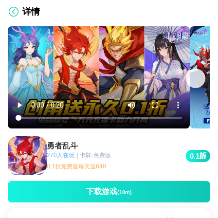
详情
勇者乱斗
270人在玩
|
卡牌·免费版
0.1
0.1折免费版每天送648
下载游戏
(10m)