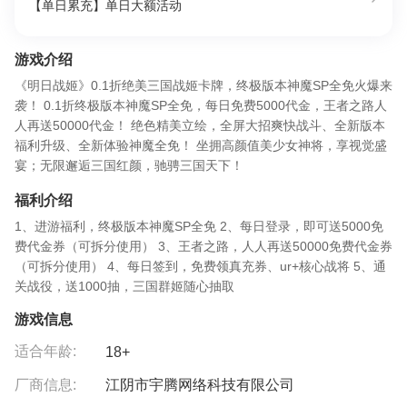
【单日累充】单日大额活动
游戏介绍
《明日战姬》0.1折绝美三国战姬卡牌，终极版本神魔SP全免火爆来
袭！ 0.1折终极版本神魔SP全免，每日免费5000代金，王者之路人
人再送50000代金！ 绝色精美立绘，全屏大招爽快战斗、全新版本
福利升级、全新体验神魔全免！ 坐拥高颜值美少女神将，享视觉盛
宴；无限邂逅三国红颜，驰骋三国天下！
福利介绍
1、进游福利，终极版本神魔SP全免 2、每日登录，即可送5000免
费代金券（可拆分使用） 3、王者之路，人人再送50000免费代金券
（可拆分使用） 4、每日签到，免费领真充券、ur+核心战将 5、通
关战役，送1000抽，三国群姬随心抽取
游戏信息
适合年龄:
18+
厂商信息:
江阴市宇腾网络科技有限公司