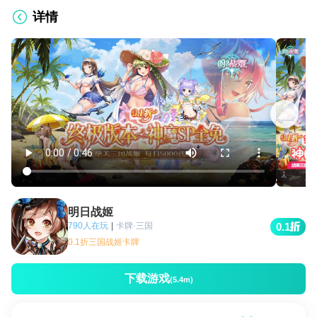
详情
明日战姬
790人在玩
|
卡牌·三国
0.1
0.1折三国战姬卡牌
下载游戏
(5.4m)