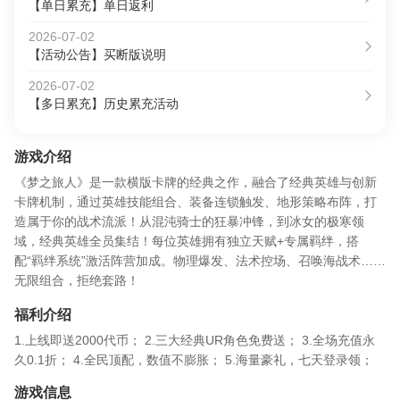
【单日累充】单日返利
2026-07-02
【活动公告】买断版说明
2026-07-02
【多日累充】历史累充活动
游戏介绍
《梦之旅人》是一款横版卡牌的经典之作，融合了经典英雄与创新
卡牌机制，通过英雄技能组合、装备连锁触发、地形策略布阵，打
造属于你的战术流派！从混沌骑士的狂暴冲锋，到冰女的极寒领
域，经典英雄全员集结！每位英雄拥有独立天赋+专属羁绊，搭
配“羁绊系统”激活阵营加成。物理爆发、法术控场、召唤海战术……
无限组合，拒绝套路！
福利介绍
1.上线即送2000代币； 2.三大经典UR角色免费送； 3.全场充值永
久0.1折； 4.全民顶配，数值不膨胀； 5.海量豪礼，七天登录领；
游戏信息