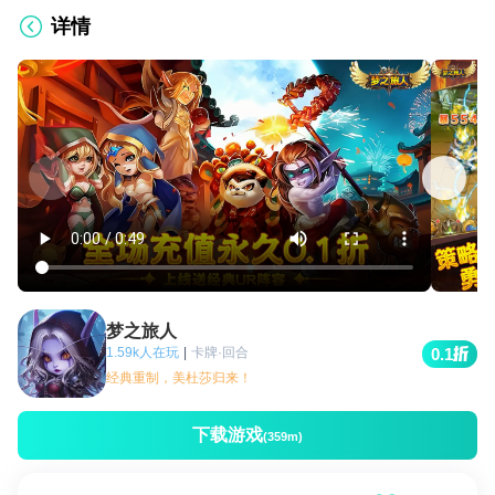
详情
梦之旅人
1.59k人在玩
|
卡牌·回合
0.1
经典重制，美杜莎归来！
下载游戏
(359m)