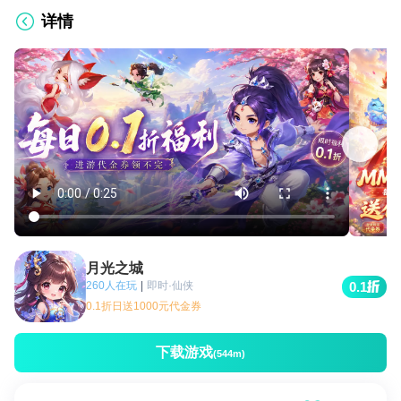
详情
月光之城
260人在玩
|
即时·仙侠
0.1
0.1折日送1000元代金券
下载游戏
(544m)