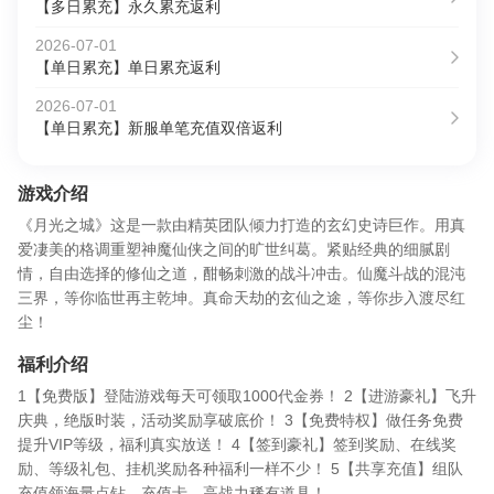
【多日累充】永久累充返利
2026-07-01
【单日累充】单日累充返利
2026-07-01
【单日累充】新服单笔充值双倍返利
游戏介绍
《月光之城》这是一款由精英团队倾力打造的玄幻史诗巨作。用真
爱凄美的格调重塑神魔仙侠之间的旷世纠葛。紧贴经典的细腻剧
情，自由选择的修仙之道，酣畅刺激的战斗冲击。仙魔斗战的混沌
三界，等你临世再主乾坤。真命天劫的玄仙之途，等你步入渡尽红
尘！
福利介绍
1【免费版】登陆游戏每天可领取1000代金券！ 2【进游豪礼】飞升
庆典，绝版时装，活动奖励享破底价！ 3【免费特权】做任务免费
提升VIP等级，福利真实放送！ 4【签到豪礼】签到奖励、在线奖
励、等级礼包、挂机奖励各种福利一样不少！ 5【共享充值】组队
充值领海量点钻，充值卡、高战力稀有道具！