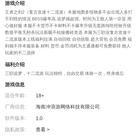
游戏介绍
王者之剑2（复古攻速十二流派）本服地图多怪物多不会出现人多打
不到怪的情况.B0SS爆率高.追梦感超强。时间为王散人第一宗旨.用
心做好服 本服不卡货币不卡材料不卡爆率升级无套路纯吃经验升级
数值平衡无秒杀玩法新颖不枯燥搬砖首选 本服为三职业复古攻速十
二流派版本上线福利拉满.自动回收.自动拾取.超大背包.会员免费.福
利领不停本服装备.材料.货币.金币消耗为主通通都可免费获得.散人
玩家的不二选择
福利介绍
三职追梦，十二流派 玩法独特，自由交易 体验一次，终身难忘
游戏信息
适合年龄:
18+
厂商信息:
海南冲浪游网络科技有限公司
软件版本:
1.0
隐私政策:
查看 >