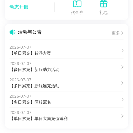
动态开服
代金券
礼包
活动与公告
更多
2026-07-07
【单日累充】转游方案
2026-07-07
【多日累充】新服助力活动
2026-07-07
【多日累充】新服连充活动
2026-07-07
【多日累充】区服冠名
2026-07-07
【单日累充】单日大额充值返利