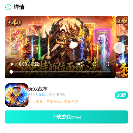
详情
无双战车
335人在玩
|
挂机·RPG
10
九大职业，丰富耐玩，数据严谨
下载游戏
(140m)