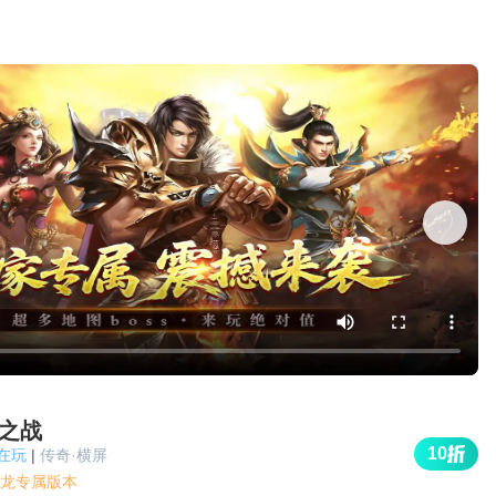
之战
10
人在玩
|
传奇·横屏
龙专属版本