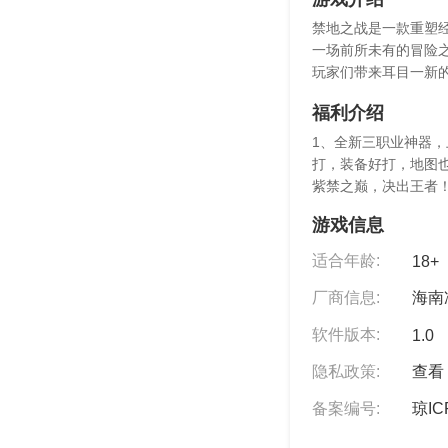
禁地之战是一款重塑
一场前所未有的冒险
玩家们带来耳目一新
福利介绍
1、全新三职业神器，
打，装备好打，地图也
紫禁之巅，决出王者
游戏信息
适合年龄:
18+
厂商信息:
海南
软件版本:
1.0
隐私政策:
查看 
备案编号:
琼IC