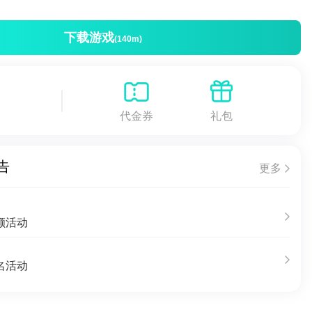
下载游戏
(140m)
代金券
礼包
告
更多
额活动
名活动