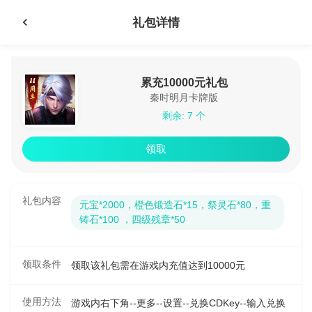
礼包详情
累充10000元礼包
秦时明月卡牌版
剩余: 7 个
领取
礼包内容
元宝*2000，橙色锻造石*15，祭灵石*80，重
铸石*100 ，四级残章*50
领取条件
领取该礼包需在游戏内充值达到10000元
使用方法
游戏内右下角--更多--设置--兑换CDKey--输入兑换