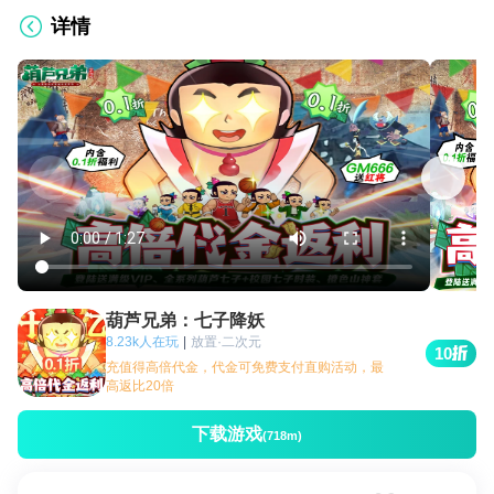
详情
葫芦兄弟：七子降妖
8.23k人在玩
|
放置·二次元
10
充值得高倍代金，代金可免费支付直购活动，最
高返比20倍
下载游戏
(718m)