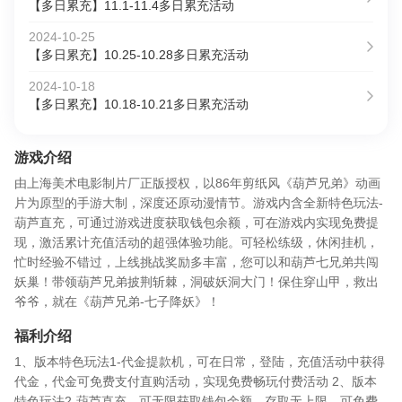
【多日累充】11.1-11.4多日累充活动
2024-10-25
【多日累充】10.25-10.28多日累充活动
2024-10-18
【多日累充】10.18-10.21多日累充活动
游戏介绍
由上海美术电影制片厂正版授权，以86年剪纸风《葫芦兄弟》动画
片为原型的手游大制，深度还原动漫情节。游戏内含全新特色玩法-
葫芦直充，可通过游戏进度获取钱包余额，可在游戏内实现免费提
现，激活累计充值活动的超强体验功能。可轻松练级，休闲挂机，
忙时经验不错过，上线挑战奖励多丰富，您可以和葫芦七兄弟共闯
妖巢！带领葫芦兄弟披荆斩棘，洞破妖洞大门！保住穿山甲，救出
爷爷，就在《葫芦兄弟-七子降妖》！
福利介绍
1、版本特色玩法1-代金提款机，可在日常，登陆，充值活动中获得
代金，代金可免费支付直购活动，实现免费畅玩付费活动 2、版本
特色玩法2-葫芦直充，可无限获取钱包余额，存取无上限，可免费