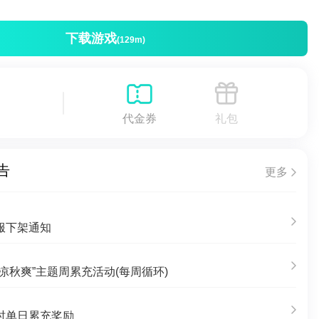
下载游戏
(129m)
代金券
礼包
告
更多
服下架通知
凉秋爽”主题周累充活动(每周循环)
时单日累充奖励