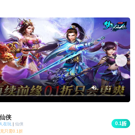
仙侠
0.1
w人在玩
|
仙侠
充只需0.1折