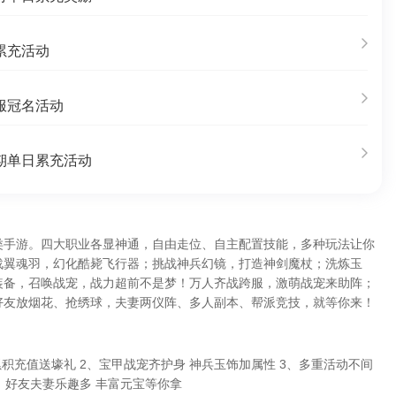
累充活动
服冠名活动
期单日累充活动
类手游。四大职业各显神通，自由走位、自主配置技能，多种玩法让你
战翼魂羽，幻化酷毙飞行器；挑战神兵幻镜，打造神剑魔杖；洗炼玉
装备，召唤战宠，战力超前不是梦！万人齐战跨服，激萌战宠来助阵；
好友放烟花、抢绣球，夫妻两仪阵、多人副本、帮派竞技，就等你来！
累积充值送壕礼 2、宝甲战宠齐护身 神兵玉饰加属性 3、多重活动不间
4、好友夫妻乐趣多 丰富元宝等你拿