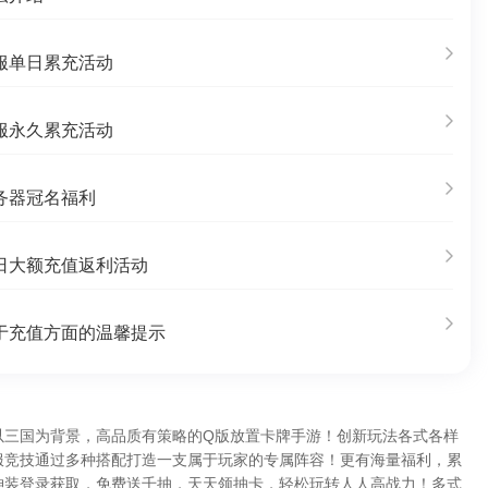
服单日累充活动
服永久累充活动
务器冠名福利
日大额充值返利活动
于充值方面的温馨提示
以三国为背景，高品质有策略的Q版放置卡牌手游！创新玩法各式各样
服竞技通过多种搭配打造一支属于玩家的专属阵容！更有海量福利，累
神装登录获取，免费送千抽，天天领抽卡，轻松玩转人人高战力！多式