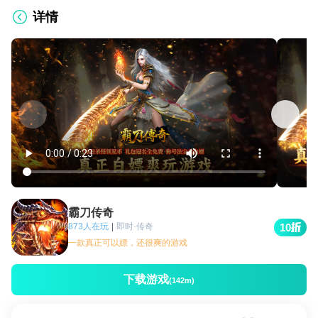
详情
霸刀传奇
873人在玩
|
即时·传奇
10
一款真正可以嫖，还很爽的游戏
下载游戏
(142m)