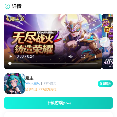
详情
魔主
599人在玩
|
卡牌·魔幻
0.05
登录即送SSS强力英雄！
下载游戏
(10m)