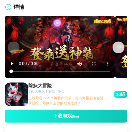
详情
除妖大冒险
390人在玩
|
玄幻·RPG
10
上线即送 SSSR 神将白无常，更有海量召唤券登
录就给，即刻开启你的成仙之路！
下载游戏
(5m)