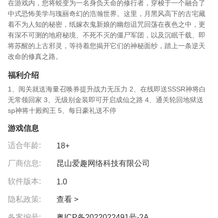
在游戏内，您将蜕变为一名身负天命的修行者，穿梭于一个融合了
中式恐怖美学与瑰丽奇幻的浩瀚世界。这里，月黑风高下的古宅藏
着不为人知的秘密，纸嫁衣鬼新娘的幽怨诅咒回荡在夜色之中，更
有深不可测的地府秘境、不死不灭的僵尸军团，以及沉眠千载、即
将苏醒的上古邪灵，等待着您揭开它们的神秘面纱，踏上一条逆天
改命的修真之路。
福利介绍
1、阅关就送海量召唤券提升战力无压力 2、在线即送SSSR神将白
无常领回家 3、无级别金装即可开启成仙之路 4、通关轮回地狱送
sp神将十殿阎王 5、每日豪礼送不停
游戏信息
适合年龄:
18+
厂商信息:
昆山爱趣网络科技有限公司
软件版本:
1.0
隐私政策:
查看 >
备案编号:
粤ICP备2022022491号-2A