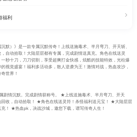
游福利
属沉默）》是一款专属沉默传奇！上线送施毒术、半月弯刀、开天斩、
收，自动拾取！大陆层层都有专属，完成剧情送真充。角色在线送灵
，一秒十刀，刀刀切割，享受超爽打金快感，炫酷的技能特效，光柱爆
华的视觉盛宴！福利多活动多，散人逆袭为王！激情对战，热血攻沙，
传奇世界！
，专属剧情沉默。完成剧情获称号。 ★上线送施毒术、半月弯刀、开天
回收，自动拾取！ ★角色在线送灵符！杀怪福利送元宝！ ★大陆层层
充！ ★热血pk，决战沙城，邀您下载，谱写传奇人生！