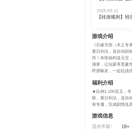
2025-03-11
【转游规则】转
游戏介绍
《石破天惊（木之专
逐日剑法，送自动回
符！杀怪福利送元宝
满屏，让玩家享受豪
呼朋唤友，一起征战
福利介绍
★比例1:100灵玉
斩、逐日剑法，送自动
有专属，完成剧情送真
游戏信息
适合年龄:
18+