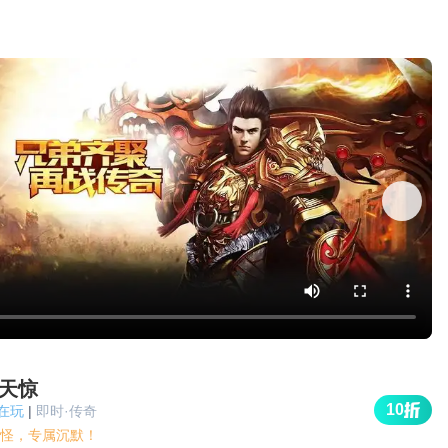
天惊
10
人在玩
|
即时·传奇
怪，专属沉默！