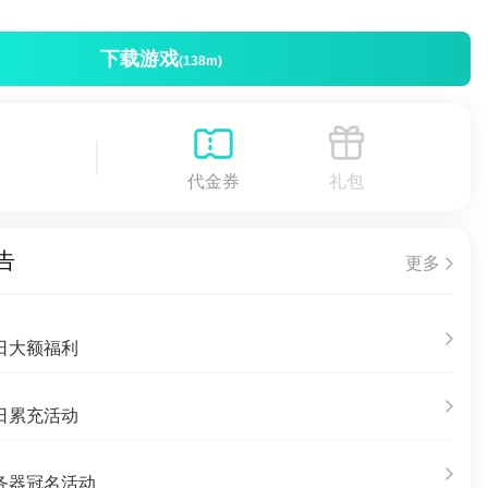
下载游戏
(138m)
代金券
礼包
告
更多
日大额福利
日累充活动
务器冠名活动