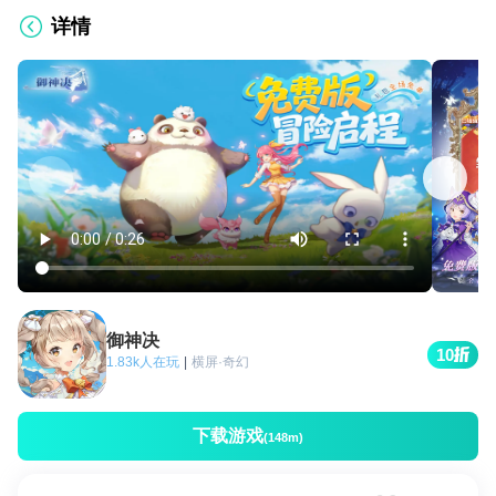
详情
御神决
10
1.83k人在玩
|
横屏·奇幻
下载游戏
(148m)