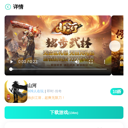
详情
山河
609人在玩
|
即时·传奇
10
独步江湖，超爽无限刀！
下载游戏
(134m)