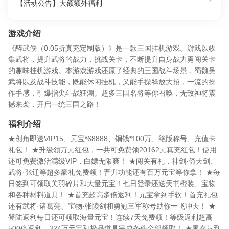
【活动公告】大额额外福利
游戏介绍
《醉武侠（0.05折真充定制版）》是一款三国挂机游戏。游戏以收
集武将，提升武将的战力，挑战关卡，不断提升自身战力勇闯关卡
的趣味挂机游戏。本游戏游戏还原了经典的三国战斗场景，蜀魏吴
武将以及战斗技能，既能休闲挂机，又能手操释放大招，一流的操
作手感，引爆指尖斗战狂潮。超多三国名将等你召唤，无敌神将震
撼来袭，开启一统三国之路！
福利介绍
★创角即送VIP15、元宝*68888、铜钱*100万、绝版称号、充值卡
礼包！ ★升级领万元红包，一共可免费领20162元真充红包！使用
还可免费激活满级VIP，白嫖无限爽！ ★闯关有礼，神剑·倚天剑、
武将·张辽等超多豪礼免费领！晋升功能还有百万元宝等你拿！ ★每
日签到可领取关羽碎片和大量元宝！七日登录还送天书橙装、宝物
和各种材料道具！ ★首充超高多倍返利！元宝拿到手软！首充礼包
还有武将·诸葛亮、宝物·张陵剑和勇冠三军称号助你一飞冲天！ ★
登陆返利每日还可领取海量元宝！连续7天免费领！等级返利超高
500倍返利，324万元宝和极品道具完成条件全部领取！ ★累充达到