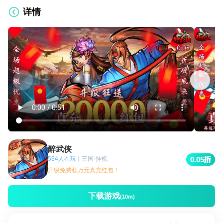
详情
醉武侠
534人在玩
|
三国·挂机
0.05
升级免费领万元真充红包！
下载游戏
(10m)