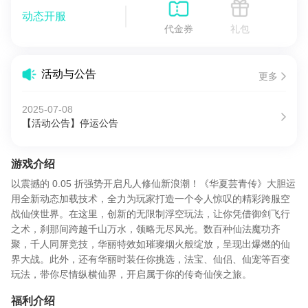
动态开服
代金券
礼包
活动与公告
更多
2025-07-08
【活动公告】停运公告
游戏介绍
以震撼的 0.05 折强势开启凡人修仙新浪潮！《华夏芸青传》大胆运
用全新动态加载技术，全力为玩家打造一个令人惊叹的精彩跨服空
战仙侠世界。在这里，创新的无限制浮空玩法，让你凭借御剑飞行
之术，刹那间跨越千山万水，领略无尽风光。数百种仙法魔功齐
聚，千人同屏竞技，华丽特效如璀璨烟火般绽放，呈现出爆燃的仙
界大战。此外，还有华丽时装任你挑选，法宝、仙侣、仙宠等百变
玩法，带你尽情纵横仙界，开启属于你的传奇仙侠之旅。
福利介绍