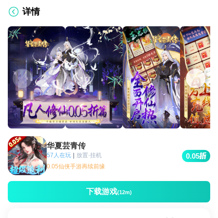
详情
华夏芸青传
57人在玩
|
放置·挂机
0.05
0.05仙侠手游再续前缘
下载游戏
(12m)