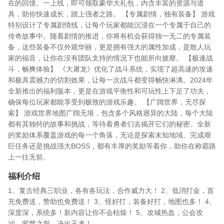
在的回馈。一上线，即可领取豪华大礼包，内含丰富的资源与道
具，助你快速成长，踏上强者之路。 【专属剧情，独有装备】 游戏
特别设计了专属剧情线，让每个玩家都能沉浸在一个专属于自己的
传奇故事中。随着剧情的推进，你将有机会获得独一无二的专属装
备，这些装备不仅外观华丽，更是拥有强大的属性加成，是散人玩
家的福音，让你在没有团队支持的情况下也能所向披靡。 【极速战
斗，畅爽体验】 《大屠龙》优化了战斗系统，实现了超高速的攻速
和极具震撼力的切割效果，让每一次战斗都变得畅快淋漓。2024年
全新推出的福利版本，更是在游戏平衡性和可玩性上下足了功夫，
确保每位玩家都能享受到极致的游戏乐趣。 【广阔世界，无尽探
索】 游戏世界地图广阔无垠，包含多个风格迥异的大陆，每个大陆
都有其独特的故事和挑战，等待着勇者们去揭开它们的秘密。全新
的奖励体系覆盖游戏的每一个角落，无论是探索未知地域、完成艰
巨任务还是挑战强大BOSS，都有丰厚的奖励等着你，助你在称霸路
上一往无前。
福利介绍
1、复古经典三职业，各有各玩法，合作威力大！ 2、低消打金，首
充免费送，赞助也免费送！ 3、怪好打，装备好打，地图也多！ 4、
深度深，系统多！新内容让你不会枯燥！ 5、攻城热血，公会攻
沙，紫禁之巅，决出王者！