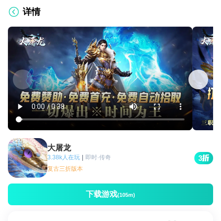
详情
大屠龙
3.38k人在玩
|
即时·传奇
3
复古三折版本
下载游戏
(105m)