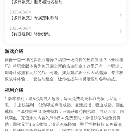
【多日累充】服务器冠名福利
2025-08-04
【多日累充】专属定制称号
2025-08-04
【转游规则】转游活动
游戏介绍
厌倦千篇一律的多职业选择？渴望一场纯粹的热血冒险？《全民祖
玛》单职业版本将为你开启全新的热血征途！这里只有一个职业，
却能让你拥有无尽的战斗可能。摒弃繁琐职业和天赋选择，专注极
致战斗体验，一套技能组合，让你在战斗中灵活应对各种挑战。
福利介绍
1.版本福利：送5秒真男人超级，每天免费刷充获取充值元宝无上
限。 2.上线福利：创角即送麻痹戒指、复活戒指、吸血戒指、回血
戒指、全套技能书 3.免费特权：开局获取范围拾取、自动回收、回
城满血，充值永久内置2折特权 4.免费赞助：杀怪领取3档免费赞
助，回收元宝1.5倍收益，激活冰冻怪物，鞭尸怪物特权 5.免费魂
环：斩妖除魔免费解锁魂环，人物移动速度增加30% 6.超块攻速：