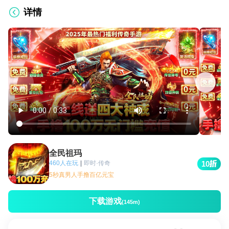
详情
全民祖玛
460人在玩
|
即时·传奇
10
5秒真男人手撸百亿元宝
下载游戏
(145m)