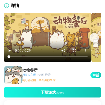
详情
动物餐厅
757人在玩
|
休闲·经营
10
与Q萌动物，共造美妙餐厅
下载游戏
(430m)