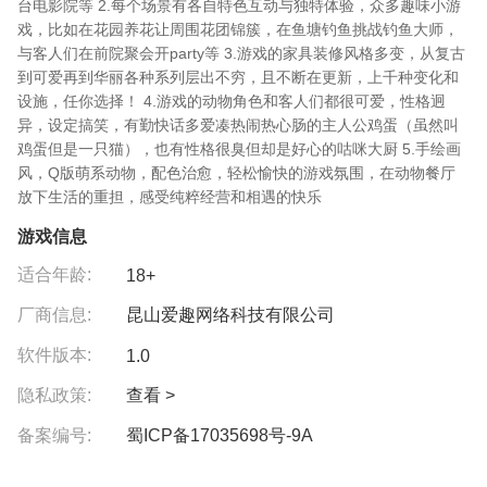
台电影院等 2.每个场景有各自特色互动与独特体验，众多趣味小游
戏，比如在花园养花让周围花团锦簇，在鱼塘钓鱼挑战钓鱼大师，
与客人们在前院聚会开party等 3.游戏的家具装修风格多变，从复古
到可爱再到华丽各种系列层出不穷，且不断在更新，上千种变化和
设施，任你选择！ 4.游戏的动物角色和客人们都很可爱，性格迥
异，设定搞笑，有勤快话多爱凑热闹热心肠的主人公鸡蛋（虽然叫
鸡蛋但是一只猫），也有性格很臭但却是好心的咕咪大厨 5.手绘画
风，Q版萌系动物，配色治愈，轻松愉快的游戏氛围，在动物餐厅
放下生活的重担，感受纯粹经营和相遇的快乐
游戏信息
适合年龄:
18+
厂商信息:
昆山爱趣网络科技有限公司
软件版本:
1.0
隐私政策:
查看 >
备案编号:
蜀ICP备17035698号-9A