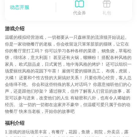
动态开服
代金券
礼包
游戏介绍
温暖的模拟经营游戏，一切都要从一只森林里的流浪猫开始说起。
你是一家动物餐厅的老板，你会收留这只笨笨脏脏的猫咪，让它在
你的餐厅里打工吗？ 你可以学习各种各样的菜谱， 鲷鱼烧，草莓松
饼，绵绵冰，意大利面！ 甚至还有火锅，螺蛳粉！ 搭配各种风格的
家具， 欧式甜品桌，日式篱笆，地中海风格的烤炉！ 还可以组织一
场爱丽丝风格的花园下午茶！ 雇佣可爱的猫咪员工， 布偶，虎斑，
大橘！ 还要和个性古怪的大厨搞好关系！ 只要你用心经营，客人总
会络绎不绝。 你会和这些特殊的客人对话吗？ 你愿意倾听他们的心
声，还是跟他们吵架？ 通过聊天，信件了解客人们背后的故事，甚
至可以参与进来，改变他们的人生 有秘密和八卦，也有令人唏嘘的
经历。 这一切的一切都在这家并不豪华，但温暖可爱只属于你的动
物餐厅 快来当老板，开始你的故事吧
福利介绍
1.游戏的游玩场景丰富，有餐厅，花园，鱼塘，前院，外卖店，露