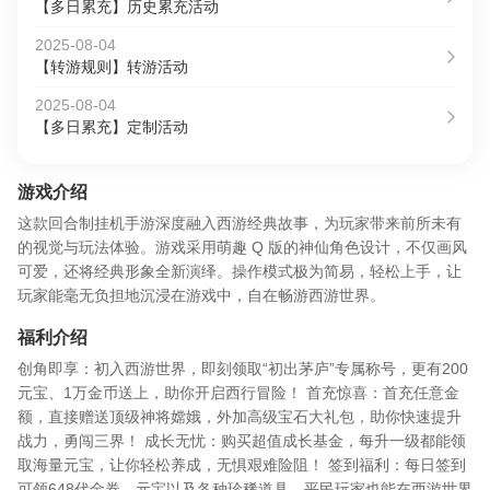
【多日累充】历史累充活动
2025-08-04
【转游规则】转游活动
2025-08-04
【多日累充】定制活动
游戏介绍
这款回合制挂机手游深度融入西游经典故事，为玩家带来前所未有
的视觉与玩法体验。游戏采用萌趣 Q 版的神仙角色设计，不仅画风
可爱，还将经典形象全新演绎。操作模式极为简易，轻松上手，让
玩家能毫无负担地沉浸在游戏中，自在畅游西游世界。
福利介绍
创角即享：初入西游世界，即刻领取“初出茅庐”专属称号，更有200
元宝、1万金币送上，助你开启西行冒险！ 首充惊喜：首充任意金
额，直接赠送顶级神将嫦娥，外加高级宝石大礼包，助你快速提升
战力，勇闯三界！ 成长无忧：购买超值成长基金，每升一级都能领
取海量元宝，让你轻松养成，无惧艰难险阻！ 签到福利：每日签到
可领648代金券、元宝以及各种珍稀道具，平民玩家也能在西游世界