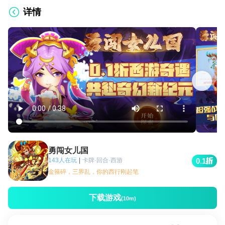
详情
勇闯女儿国
143人在玩
|
卡牌·回合·西游
0.1
金箍碎，三界乱，你的西行刚起笔
下载游戏
(10m)