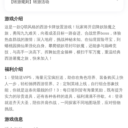
【转游规则】转游活动
游戏介绍
这是一款Q萌风格的西游卡牌放置游戏！玩家将开启降妖除魔之
旅，勇闯九九难关，向着成圣目标一路奋进。合战世界boss，体验
热血群战的激情；深入地府，挑战神秘未知。在仙境冒险寻宝，到
蟠桃园摘仙果强化自身。攀爬锁妖塔封印妖魔，还能参与巅峰竞
技，与高手一决高下。挥舞如意金箍棒，横扫千军万魔，重温经典
西游屠魔之旅，快来加入！
福利介绍
1：登陆送VIP5，海量元宝疯狂送，助你在角色培养、装备购买上快
人一步，轻松驰骋西游世界。​ 2：定制英雄上线，自行组合形象技
能，你就是这条街最靓的仔！​ 3：每日签到皆有海量奖励，既有提升
实力的珍贵道具，还有各种各样的道具，福利满满不停歇。​ 4：登录
就送齐天大圣，陪你并肩作战，一同探索不同地图场景，应对怪物
挑战。
游戏信息