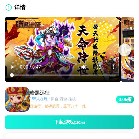
详情
暗黑远征
155人在玩
|
回合·西游·挂机
0.05
西游行，踏碎凌霄，重写八十一难
下载游戏
(192m)