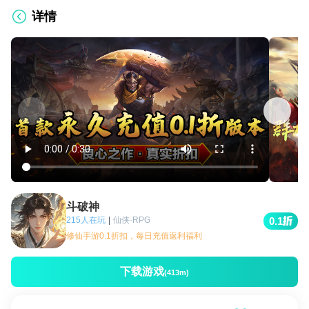
详情
斗破神
215人在玩
|
仙侠·RPG
0.1
修仙手游0.1折扣，每日充值返利福利
下载游戏
(413m)