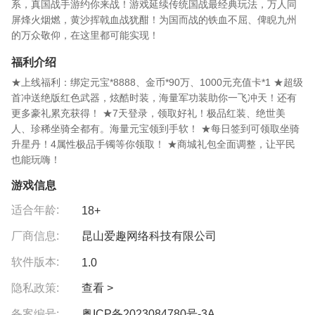
系，真国战手游约你来战！游戏延续传统国战最经典玩法，万人同
屏烽火烟燃，黄沙挥戟血战犹酣！为国而战的铁血不屈、俾睨九州
的万众敬仰，在这里都可能实现！
福利介绍
★上线福利：绑定元宝*8888、金币*90万、1000元充值卡*1 ★超级
首冲送绝版红色武器，炫酷时装，海量军功装助你一飞冲天！还有
更多豪礼累充获得！ ★7天登录，领取好礼！极品红装、绝世美
人、珍稀坐骑全都有。海量元宝领到手软！ ★每日签到可领取坐骑
升星丹！4属性极品手镯等你领取！ ★商城礼包全面调整，让平民
也能玩嗨！
游戏信息
适合年龄:
18+
厂商信息:
昆山爱趣网络科技有限公司
软件版本:
1.0
隐私政策:
查看 >
备案编号:
粤ICP备2023084780号-3A