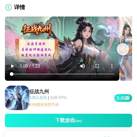
详情
征战九州
128人在玩
|
仙侠·RPG
0.05
封神题材放置手游
下载游戏
(5m)