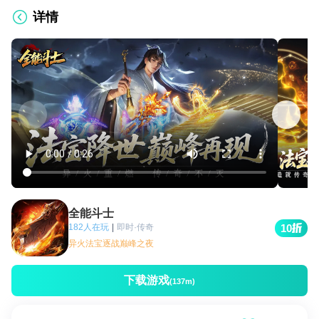
详情
全能斗士
182人在玩
|
即时·传奇
10
异火法宝逐战巅峰之夜
下载游戏
(137m)