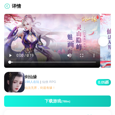
详情
剑仙缘
198人在玩
|
仙侠·RPG
0.05
仙法无界，剑道有缘！
下载游戏
(788m)