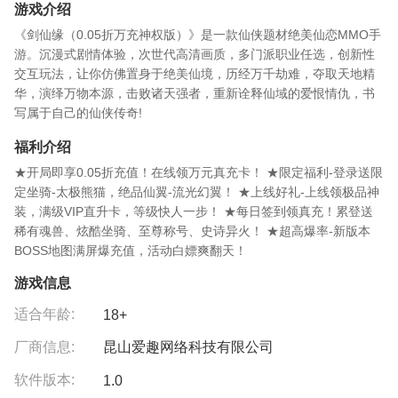
游戏介绍
《剑仙缘（0.05折万充神权版）》是一款仙侠题材绝美仙恋MMO手
游。沉漫式剧情体验，次世代高清画质，多门派职业任选，创新性
交互玩法，让你仿佛置身于绝美仙境，历经万千劫难，夺取天地精
华，演绎万物本源，击败诸天强者，重新诠释仙域的爱恨情仇，书
写属于自己的仙侠传奇!
福利介绍
★开局即享0.05折充值！在线领万元真充卡！ ★限定福利-登录送限
定坐骑-太极熊猫，绝品仙翼-流光幻翼！ ★上线好礼-上线领极品神
装，满级VIP直升卡，等级快人一步！ ★每日签到领真充！累登送
稀有魂兽、炫酷坐骑、至尊称号、史诗异火！ ★超高爆率-新版本
BOSS地图满屏爆充值，活动白嫖爽翻天！
游戏信息
适合年龄:
18+
厂商信息:
昆山爱趣网络科技有限公司
软件版本:
1.0