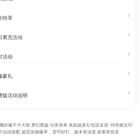
末特享
日累充活动
时活动
服豪礼
费版活动说明
专属好爆不卡大陆 梦幻图鉴 任务简单 奖励超多红包送送送! 特色铭文印
玩家可自由搭配 超高实物爆率，货币好打，版本有深度,探索有惊喜