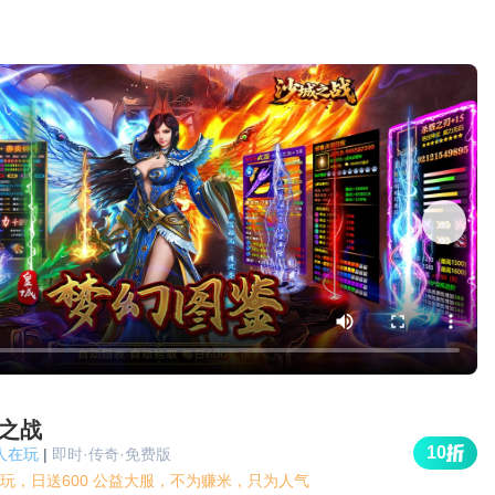
之战
10
k人在玩
|
即时·传奇·免费版
玩，日送600 公益大服，不为赚米，只为人气