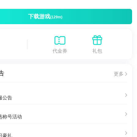
下载游戏
(129m)
代金券
礼包
告
更多
服公告
选称号活动
日豪礼