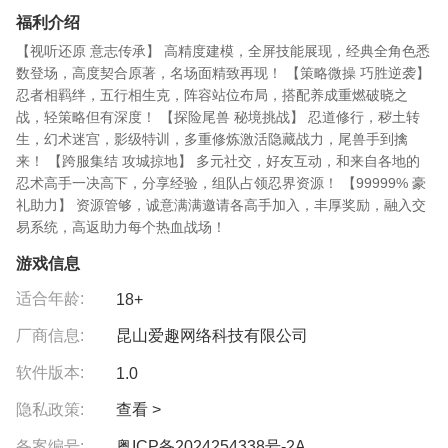
福利介绍
【视听还原 意志传承】 高精度建模，全屏技能展现，经典全角色悉
数登场，高度契合原著，名场面精致再现！ 【策略微操 巧胜逆袭】
忍者相羁绊，五行相生克，阵容站位布局，搭配养成重燃破晓之
战，轻策略但有深度！ 【探险尾兽 秘境挑战】 忍道修行，秽土转
生，幻术迷宫，影级特训，多重修炼激活隐藏战力，尾兽手到擒
来！ 【跨服集结 攻城掠地】 多元社交，好友互动，和来自各地的
忍术高手一决高下，分享经验，组队占领忍界资源！ 【99999% 豪
礼助力】 资源管够，诚意满满邀请各高手加入，丰厚奖励，融入交
易系统，高返助力每个热血战场！
游戏信息
适合年龄:
18+
厂商信息:
昆山爱趣网络科技有限公司
软件版本:
1.0
隐私政策:
查看 >
备案编号:
粤ICP备2024254338号-2A