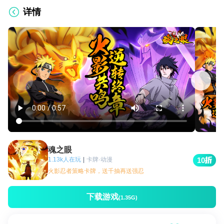
详情
魂之眼
1.13k人在玩
|
卡牌·动漫
10
火影忍者策略卡牌，送千抽再送强忍
下载游戏
(1.35G)