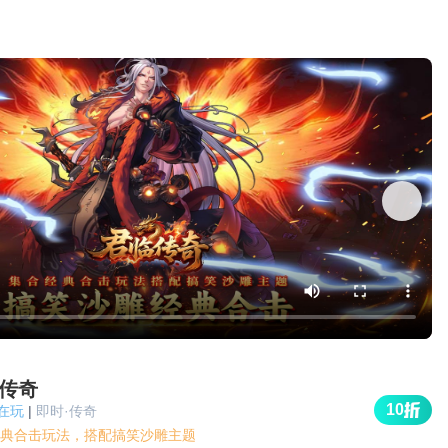
传奇
10
人在玩
|
即时·传奇
典合击玩法，搭配搞笑沙雕主题