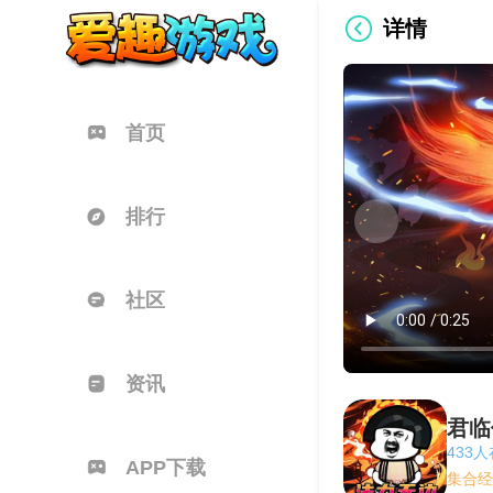
详情
首页
排行
社区
资讯
君临
433
APP下载
集合经