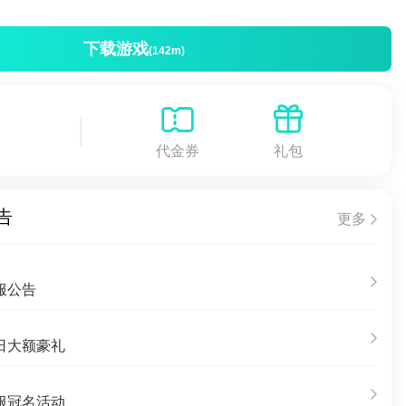
下载游戏
(142m)
代金券
礼包
告
更多
服公告
日大额豪礼
服冠名活动