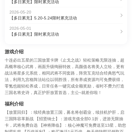
【多日累充】限时累充活动
2026-05-20
【多日累充】5.20-5.24限时累充活动
2026-05-01
【多日累充】限时累充活动
游戏介绍
十连必出五星的三国放置卡牌《止戈之战》轻松策略无限连抽，超
高概率核心武将，画面升级绚丽特效，高颜值名将美人立绘，更有
战法将星多元系统，相同武将不同套路，阵营互克结合经典怒气玩
法，利用九宫格阵法站位以弱胜强，所有养成资源均可免费获得，
零氪也能轻松养成，日常任务一键完成全额奖励，省时不费力打造
三国名将史诗，真正护肝放置首选，主公~就差你啦！
福利介绍
【放置回归】：续经典放置三国，募名将创霸业，续挂机护肝，启
三国阵容革新战 【招贤纳士】：游戏充值全部0.1折，进游无限抽
卡，武将免费自选 【神将降临】：核心神魔可免费送至13星，助您
制霸乱世 【百倍返利】：购买激活1元百倍，每天登陆即可领取百