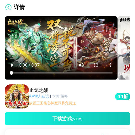
详情
止戈之战
4.45k人在玩
|
卡牌·策略
0.1
放置三国核心神魔武将免费送
下载游戏
(500m)