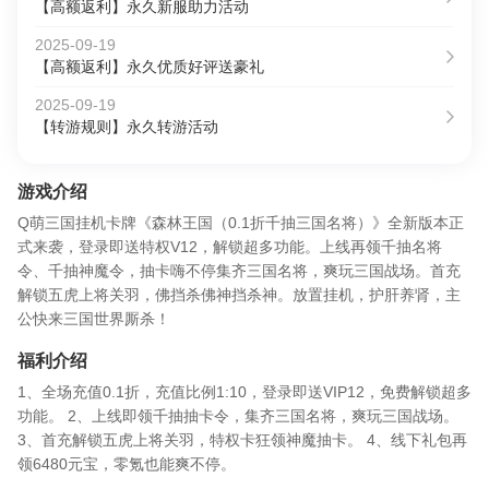
【高额返利】永久新服助力活动
2025-09-19
【高额返利】永久优质好评送豪礼
2025-09-19
【转游规则】永久转游活动
游戏介绍
Q萌三国挂机卡牌《森林王国（0.1折千抽三国名将）》全新版本正
式来袭，登录即送特权V12，解锁超多功能。上线再领千抽名将
令、千抽神魔令，抽卡嗨不停集齐三国名将，爽玩三国战场。首充
解锁五虎上将关羽，佛挡杀佛神挡杀神。放置挂机，护肝养肾，主
公快来三国世界厮杀！
福利介绍
1、全场充值0.1折，充值比例1:10，登录即送VIP12，免费解锁超多
功能。 2、上线即领千抽抽卡令，集齐三国名将，爽玩三国战场。
3、首充解锁五虎上将关羽，特权卡狂领神魔抽卡。 4、线下礼包再
领6480元宝，零氪也能爽不停。