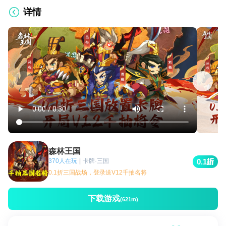
详情
森林王国
370人在玩
|
卡牌·三国
0.1
0.1折三国战场，登录送V12千抽名将
下载游戏
(621m)