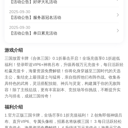
【活动公告】好评大礼活动
2025-09-30
【活动公告】服务器冠名活动
2025-09-30
【活动公告】单日累充活动
游戏介绍
三国放置卡牌《合体三国》0.1折暴击开启！全场充值享0.1折超低
福利！登录即送VIP6+神将吕布，升级再领万元充值卡，每日活跃轻
松赢充值卡，海量资源免费解锁！你将化身穿越至三国时代的天选
主公，集结史上最强谋士与猛将，亲自指挥他们布阵作战。收集各
具特色的武将，灵活搭配技能、神兵与灵宠，构建属于你的无敌阵
容！除了主线征战，更有丰富副本、竞技场等你挑战，不断提升实
力与排名，成就三国传奇！
福利介绍
1.官方正版三国卡牌，全场尽享0.1折充值福利！ 2.创角即领神级吕
布、直升VIP6、专属头像框，招募名将纵横三国！ 3.每日活跃轻松
赢充值卡，海量资源免费解锁！ 4.升级送万元充值卡！海量元宝免