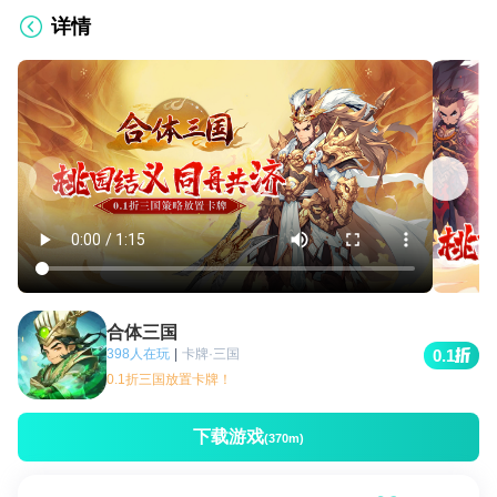
详情
合体三国
398人在玩
|
卡牌·三国
0.1
0.1折三国放置卡牌！
下载游戏
(370m)