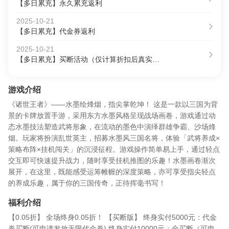
【多日累充】永久累充返利
2025-10-21
【多日累充】代金券返利
2025-10-21
【多日累充】买断活动（仅计算折扣后真实充值）
游戏介绍
《诸世王者》——水墨绘烽烟，指尖掌乾坤！ 这是一款以三国为背
景的卡牌放置手游，采用东方水墨风格呈现战场画卷，游戏通过动
态水墨技法塑造武将形象，在流动的墨色中演绎群雄争霸、沙场烽
烟。玩家将扮演乱世英主，招募水墨风三国名将，体验「武将养成×
策略布阵×挂机闯关」的沉浸征程。游戏操作简单易上手，通过轻点
交互即可快速提升战力，随时享受挂机推图的乐趣！水墨画卷渐次
展开，在这里，既能感受运筹帷幄的深度策略，亦可享受指尖轻点
的养成乐趣，属于你的三国传奇，正待挥毫书写！
福利介绍
【0.05折】 全场终身0.05折！ 【买断版】 终身实付5000元：代金
券买断(可申请发放无限代金券) 终身实付10000元：全买断（可申