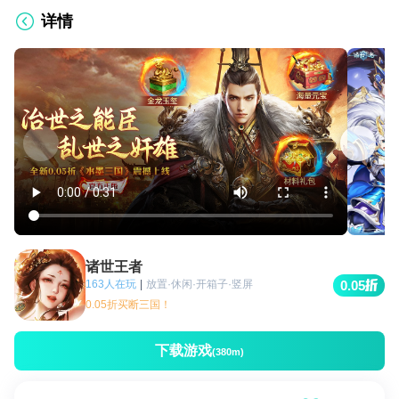
详情
诸世王者
163人在玩
|
放置·休闲·开箱子·竖屏
0.05
0.05折买断三国！
下载游戏
(380m)