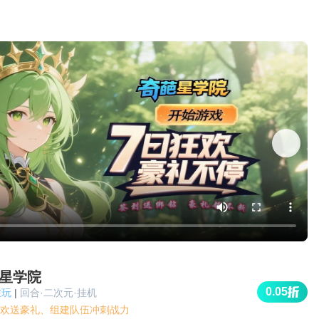
星学院
0.05
在玩
|
回合·二次元·挂机
欢送豪礼、组建队伍冲刺战力