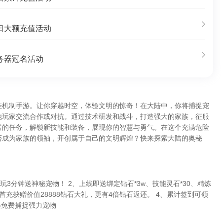
日大额充值活动
务器冠名活动
挂机制手游。让你穿越时空，体验文明的惊奇！在大陆中，你将捕捉宠
他玩家交流合作或对抗。通过技术研发和战斗，打造强大的家族，征服
富的任务，解锁新技能和装备，展现你的智慧与勇气。在这个充满危险
否成为家族的领袖，开创属于自己的文明辉煌？快来探索大陆的奥秘
游玩3分钟送神秘宠物！ 2、上线即送绑定钻石*3w、技能灵石*30、精炼
 3、首充获赠价值28888钻石大礼，更有4倍钻石返还。 4、累计签到可领
遇免费捕捉强力宠物