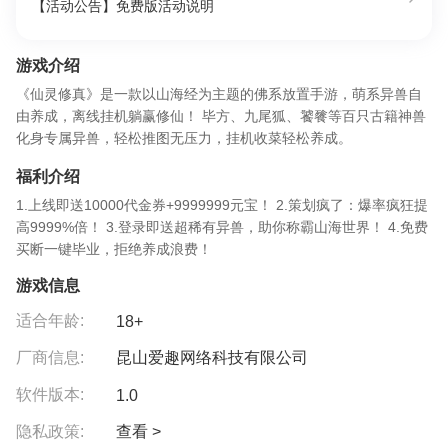
【活动公告】免费版活动说明
游戏介绍
《仙灵修真》是一款以山海经为主题的佛系放置手游，萌系异兽自
由养成，离线挂机躺赢修仙！ 毕方、九尾狐、饕餮等百只古籍神兽
化身专属异兽，轻松推图无压力，挂机收菜轻松养成。
福利介绍
1.上线即送10000代金券+9999999元宝！ 2.策划疯了：爆率疯狂提
高9999%倍！ 3.登录即送超稀有异兽，助你称霸山海世界！ 4.免费
买断一键毕业，拒绝养成浪费！
游戏信息
适合年龄:
18+
厂商信息:
昆山爱趣网络科技有限公司
软件版本:
1.0
隐私政策:
查看 >