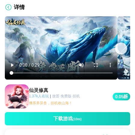
详情
仙灵修真
1.37k人在玩
|
放置·免费版·挂机
0.05
佛系养异兽，挂机收山海！
下载游戏
(10m)