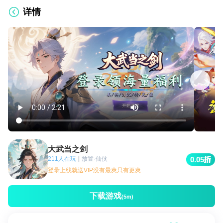
详情
大武当之剑
211人在玩
|
放置·仙侠
0.05
登录上线就送VIP没有最爽只有更爽
下载游戏
(5m)