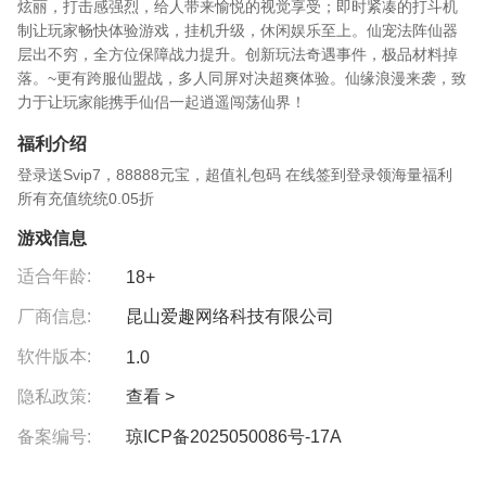
炫丽，打击感强烈，给人带来愉悦的视觉享受；即时紧凑的打斗机
制让玩家畅快体验游戏，挂机升级，休闲娱乐至上。仙宠法阵仙器
层出不穷，全方位保障战力提升。创新玩法奇遇事件，极品材料掉
落。~更有跨服仙盟战，多人同屏对决超爽体验。仙缘浪漫来袭，致
力于让玩家能携手仙侣一起逍遥闯荡仙界！
福利介绍
登录送Svip7，88888元宝，超值礼包码 在线签到登录领海量福利
所有充值统统0.05折
游戏信息
适合年龄:
18+
厂商信息:
昆山爱趣网络科技有限公司
软件版本:
1.0
隐私政策:
查看 >
备案编号:
琼ICP备2025050086号-17A