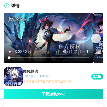
详情
魔镜物语
920人在玩
|
卡牌·魔幻
0.1
全国同服公平竞技的暗黑童话放置卡牌
下载游戏
(950m)