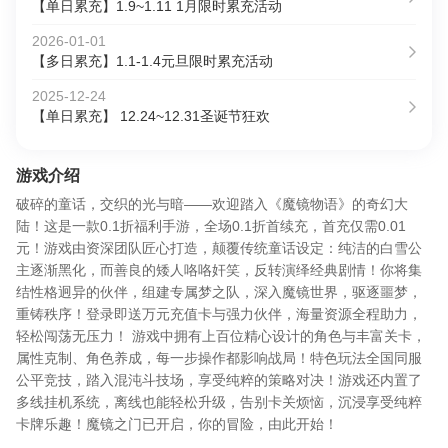
【单日累充】1.9~1.11 1月限时累充活动
2026-01-01
【多日累充】1.1-1.4元旦限时累充活动
2025-12-24
【单日累充】 12.24~12.31圣诞节狂欢
游戏介绍
破碎的童话，交织的光与暗——欢迎踏入《魔镜物语》的奇幻大
陆！这是一款0.1折福利手游，全场0.1折首续充，首充仅需0.01
元！游戏由资深团队匠心打造，颠覆传统童话设定：纯洁的白雪公
主逐渐黑化，而善良的矮人咯咯奸笑，反转演绎经典剧情！你将集
结性格迥异的伙伴，组建专属梦之队，深入魔镜世界，驱逐噩梦，
重铸秩序！登录即送万元充值卡与强力伙伴，海量资源全程助力，
轻松闯荡无压力！ 游戏中拥有上百位精心设计的角色与丰富关卡，
属性克制、角色养成，每一步操作都影响战局！特色玩法全国同服
公平竞技，踏入混沌斗技场，享受纯粹的策略对决！游戏还内置了
多线挂机系统，离线也能轻松升级，告别卡关烦恼，沉浸享受纯粹
卡牌乐趣！魔镜之门已开启，你的冒险，由此开始！