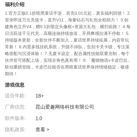
福利介绍
1.官方正版0.1折暗黑童话手游，首充0.01元起，真实福利回馈！ 2.
登录即送万元充值卡，直升V11，海量钻石与礼包全程助力！ 3.创
建角色立升V4，赠0.1折限定头像框+资源大礼包，横扫前路！ 4.每
日活跃送千元代充，高额连抽持续放送，开局爽感拉满不停歇！ 5.
持续版本更新，全新伙伴不断加入，童话世界持续拓展，内容常玩
常新！ 6.内置多线挂机系统，升级不掉队，告别卡关卡级，专注策
略搭配与沉浸体验！ 7.无废卡设定，配合属性技能双重克制，每个
伙伴皆可搭配上场，实现全角色真有用！ 8.「魔镜物语x卡皮巴拉」
联动重磅登陆，卡皮巴拉能否在黑暗童话世界保持情绪稳定，敬请
期待！
游戏信息
适合年龄:
18+
厂商信息:
昆山爱趣网络科技有限公司
软件版本:
1.0
隐私政策:
查看 >