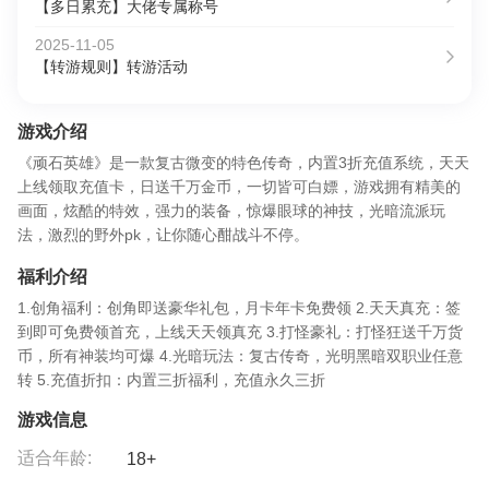
【多日累充】大佬专属称号
2025-11-05
【转游规则】转游活动
游戏介绍
《顽石英雄》是一款复古微变的特色传奇，内置3折充值系统，天天
上线领取充值卡，日送千万金币，一切皆可白嫖，游戏拥有精美的
画面，炫酷的特效，强力的装备，惊爆眼球的神技，光暗流派玩
法，激烈的野外pk，让你随心酣战斗不停。
福利介绍
1.创角福利：创角即送豪华礼包，月卡年卡免费领 2.天天真充：签
到即可免费领首充，上线天天领真充 3.打怪豪礼：打怪狂送千万货
币，所有神装均可爆 4.光暗玩法：复古传奇，光明黑暗双职业任意
转 5.充值折扣：内置三折福利，充值永久三折
游戏信息
适合年龄:
18+