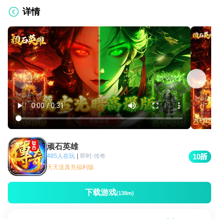
详情
顽石英雄
485人在玩
|
即时·传奇
10
天天送真充福利版
下载游戏
(138m)