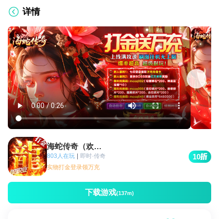
详情
海蛇传奇（欢乐版）
803人在玩
|
即时·传奇
10
实物打金登录领万充
下载游戏
(137m)