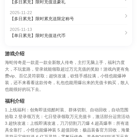
【多日累充】限时充值送豪礼
2025-11-22
【多日累充】限时累充送限定称号
2025-11-13
【单日累充】限时充值送代币
游戏介绍
海蛇传奇是一款是一款全新散人传奇，主打无脑上手，福利力度
大，不玩套路，登录就能领取超过万元充值的奖励！游戏内更有免
费vip、百亿灵符获取；超快攻速，砍怪手感拉满，小怪也能爆神
装，还不来看看这款传奇，礼包也能用爆出来的充值卡购买，散人
也能很好的玩下去。
福利介绍
1.上线福利：创角即送炫酷时装、群体切割、自动回收，自动范围
拾取 2.登录领万充：七日登录领取万元充值卡，激活部分运营活动
3.超快攻速：上线即满攻速，刀刀切割刀刀爆 4.超高爆率：所有道
具全靠打，小怪也能爆神装 5.超值回收：极品装备官方回收，海量
灵符元宝疯狂送 6.亿万灵符：零氪玩传奇，首杀BOSS狂送万元充