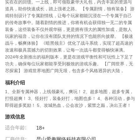
实在在的回馈。一上线，即可领取豪华大礼包，内含丰富的资源与
道具，助你快速成长，踏上强者之路。 【专属剧情，独有装备】 游
戏特别设计了专属剧情线，让每个玩家都能沉浸在一个专属于自己
的传奇故事中。随着剧情的推进，你将有机会获得独一无二的专属
装备，这些装备不仅外观华丽，更是拥有强大的属性加成，是散人
玩家的福音，让你在没有团队支持的情况下也能所向披靡。 【极速
战斗，畅爽体验】 《暗黑领主》优化了战斗系统，实现了超高速的
攻速和极具震撼力的切割效果，让每一次战斗都变得畅快淋漓。
2024年全新推出的福利版本，更是在游戏平衡性和可玩性上下足了
功夫，确保每位玩家都能享受到极致的游戏乐趣。 【广阔世界，无
尽探索】 游戏世界地图广阔无垠，包含多个风格迥异的大陆，
福利介绍
1、全新专属神器，上线领豪礼，爽玩！ 2、超多地图，超多专属，
打怪超爽！ 3、怪好打，装备好打，地图也多！ 4、各种活动，参与
即得超多奖励！ 5、攻城热血，公会攻沙，紫禁之巅，决出王者！
游戏信息
适合年龄:
18+
厂商信息:
昆山爱趣网络科技有限公司