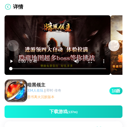
详情
暗黑领主
334人在玩
|
即时·传奇
10
墨书离火沉默版本
下载游戏
(137m)