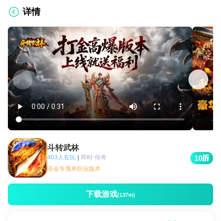
详情
斗转武林
403人在玩
|
即时·传奇
10
圣金专属单职业版本
下载游戏
(137m)