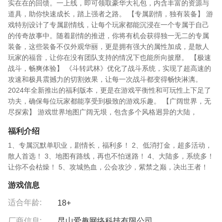
实在在的回馈。一上线，即可领取豪华大礼包，内含丰富的资源与
道具，助你快速成长，踏上强者之路。 【专属剧情，独有装备】 游
戏特别设计了专属剧情线，让每个玩家都能沉浸在一个专属于自己
的传奇故事中。随着剧情的推进，你将有机会获得独一无二的专属
装备，这些装备不仅外观华丽，更是拥有强大的属性加成，是散人
玩家的福音，让你在没有团队支持的情况下也能所向披靡。 【极速
战斗，畅爽体验】 《斗转武林》优化了战斗系统，实现了超高速的
攻速和极具震撼力的切割效果，让每一次战斗都变得畅快淋漓。
2024年全新推出的福利版本，更是在游戏平衡性和可玩性上下足了
功夫，确保每位玩家都能享受到极致的游戏乐趣。 【广阔世界，无
尽探索】 游戏世界地图广阔无垠，包含多个风格迥异的大陆，
福利介绍
1、专属沉默单职业，剧情长，福利多！ 2、低消打金，超多活动，
散人首选！ 3、地图有路线，再也不怕迷路！ 4、大陆多，系统多！
让你不会枯燥！ 5、攻城热血，公会攻沙，紫禁之巅，决出王者！
游戏信息
适合年龄:
18+
厂商信息:
昆山爱趣网络科技有限公司