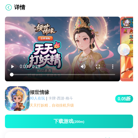
详情
倾世情缘
80人在玩
|
卡牌·西游·格斗
0.05
天天打妖精，自动挂机升级
下载游戏
(200m)