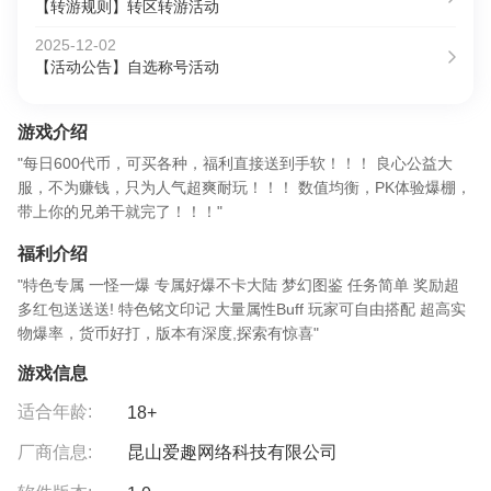
【转游规则】转区转游活动
2025-12-02
【活动公告】自选称号活动
游戏介绍
"每日600代币，可买各种，福利直接送到手软！！！ 良心公益大
服，不为赚钱，只为人气超爽耐玩！！！ 数值均衡，PK体验爆棚，
带上你的兄弟干就完了！！！"
福利介绍
"特色专属 一怪一爆 专属好爆不卡大陆 梦幻图鉴 任务简单 奖励超
多红包送送送! 特色铭文印记 大量属性Buff 玩家可自由搭配 超高实
物爆率，货币好打，版本有深度,探索有惊喜"
游戏信息
适合年龄:
18+
厂商信息:
昆山爱趣网络科技有限公司