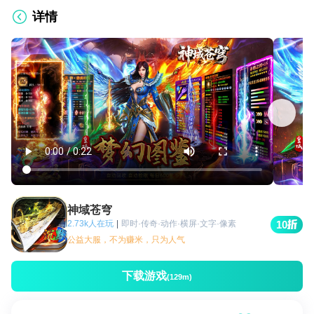
详情
神域苍穹
2.73k人在玩
|
即时·传奇·动作·横屏·文字·像素
10
公益大服，不为赚米，只为人气
下载游戏
(129m)