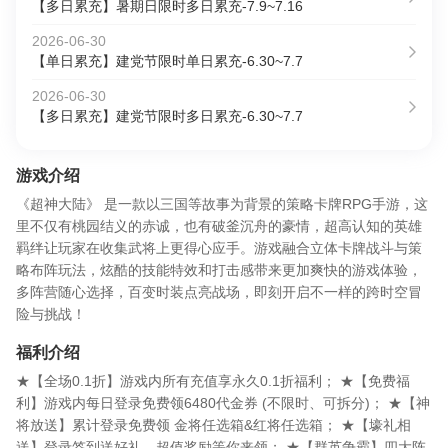
【多日累充】暑期日限时多日累充-7.9~7.16
2026-06-30
【单日累充】建党节限时单日累充-6.30~7.7
2026-06-30
【多日累充】建党节限时多日累充-6.30~7.7
游戏介绍
《超神大陆》 是一款以三国等故事为背景的策略卡牌RPG手游，这
里不仅有桃园结义的赤诚，也有破釜沉舟的豪情，超高认知的英雄
羁绊让玩家在收集武将上更得心应手。游戏融合立体卡牌战斗与策
略布阵玩法，炫酷的技能特效和打击感带来更加爽快的游戏体验，
多阵营随心选择，百变时装点亮战场，即刻开启不一样的跨时空冒
险与挑战！
福利介绍
★【全场0.1折】游戏内所有充值享永久0.1折福利； ★【免费福
利】游戏内每日登录免费领6480代金券 (不限时、可拆分)； ★【神
将放送】累计登录免费领 金将任选箱&红将任选箱； ★【壕礼相
送】登录签到送好礼，超值奖励等你来领； ★【群英争霸】四大阵