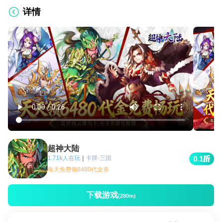
详情
超神大陆
1.71k人在玩
|
卡牌·三国
0.1
每天免费领6480代金券
下载游戏
(280m)