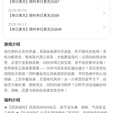
【单日累充】限时单日累充活动7
2026-05-09
【单日累充】限时单日累充活动6
2026-04-17
【单日累充】限时单日累充活动Ⅶ
游戏介绍
现代商科生意外穿越，竟面临南唐经济崩盘、民不聊生的危局！系
统冷酷宣告：唯有取代黑心首富，才能重返现代！运用你的商业智
慧，从零打造客栈茶楼、玩转丝绸之路贸易、亲手装扮繁华京都！
然而财富之路迷雾重重——为何与首富差距越拉越大？背后竟牵扯
四国惊天阴谋！同时邂逅四位风格迥异的蓝颜，书写危难中的心动
情缘；上百华服加身，尽显绝代风华！从一介商贾到富甲天下，你
能否力挽狂澜，拯救苍生，找到归途与羁绊？立即开启这场融合经
营、谋略、恋爱与装扮的逆袭首富传奇！
福利介绍
★【进游福利】进游送66666钻石，新手送头像、相框、气泡盲盒
三件套 ★【礼包福利】白手起家送橙色门客绾绾，等级升级送坐骑