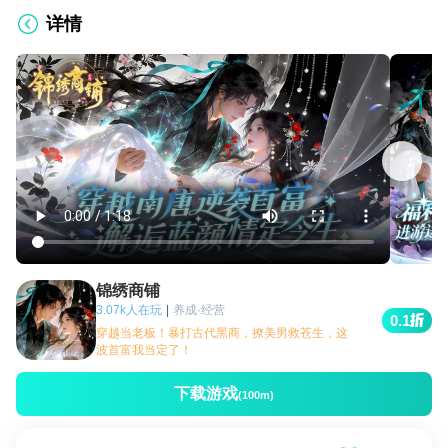
详情
锦绣商铺
3.07k人在玩
|
养成·经营
0.1
穿越当老板！暴打古代黑商，撩美男救苍生，这
波首富我当定了！​
下载游戏
(100m)