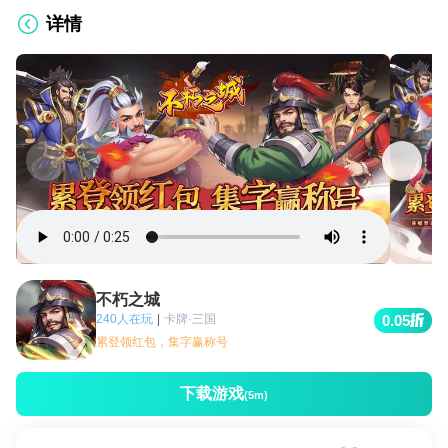
详情
不朽之城
240人在玩
|
卡牌·三国
0.05
累登领红包，集字赢称号
下载游戏
(5m)