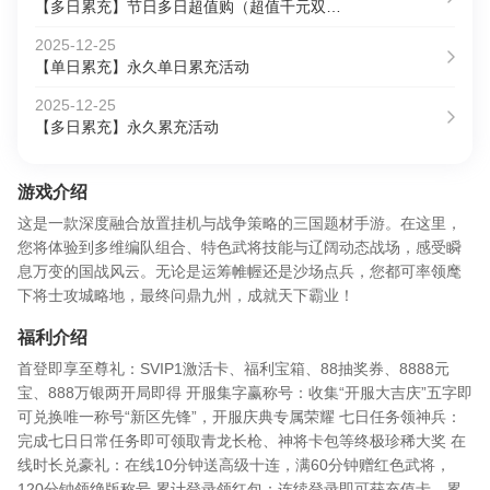
【多日累充】节日多日超值购（超值千元双倍返）
2025-12-25
【单日累充】永久单日累充活动
2025-12-25
【多日累充】永久累充活动
游戏介绍
这是一款深度融合放置挂机与战争策略的三国题材手游。在这里，
您将体验到多维编队组合、特色武将技能与辽阔动态战场，感受瞬
息万变的国战风云。无论是运筹帷幄还是沙场点兵，您都可率领麾
下将士攻城略地，最终问鼎九州，成就天下霸业！
福利介绍
首登即享至尊礼：SVIP1激活卡、福利宝箱、88抽奖券、8888元
宝、888万银两开局即得 开服集字赢称号：收集“开服大吉庆”五字即
可兑换唯一称号“新区先锋”，开服庆典专属荣耀 七日任务领神兵：
完成七日日常任务即可领取青龙长枪、神将卡包等终极珍稀大奖 在
线时长兑豪礼：在线10分钟送高级十连，满60分钟赠红色武将，
120分钟领绝版称号 累计登录领红包：连续登录即可获充值卡，累