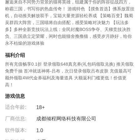
邂逅来自不同势力背景的猫将英雄，组建属于你的阵容征战四方，
称霸三国，书写你的热血传奇！ 游戏特色 【摸鱼首选】佛系放置挂
机，自动推关解放双手，宝箱大量资源轻松养成 【策略百变】魏蜀
吴群四大阵营，三国喵将自由搭配，感受策略对决魅力 【玩法多
多】多种全新竞技玩法上线：全民封魔BOSS争夺、天梯竞技决胜
负、三国鼎立定荣耀，闲时也能猫舍撸撸猫，感受岁月静好，给你
永不枯燥的游戏体验
福利介绍
所有充值畅享0.1折 登录领取648真充券(礼包码领取兑换) 推关领取
免费千抽 首冲就送神将-吕布，次日登录领取吕布皮肤 充值最高可
额外领取4W代金券福利及海量道具 大额返利门槛更低！价值更
高！
游戏信息
适合年龄:
18+
厂商信息:
成都倾程网络科技有限公司
软件版本:
1.0