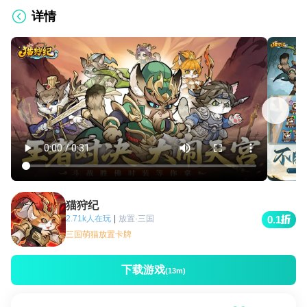
详情
猫狩纪
2.71k人在玩
|
放置·三国
0.1
三国萌猫放置卡牌
下载游戏
(13m)